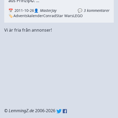
aus Prinzip©. ...
2011-10-26
MasterJay
3 kommentarer
Adventskalender
Conrad
Star Wars
LEGO
Vi är fria från annonser!
©
LemmingZ.de
2006-2026