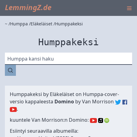
≡
LemmingZ.de
~
Humppa
Eläkeläiset
Humppakeksi
Humppakeksi
Humppa kansi haku
Humppakeksi by
Eläkeläiset
on Humppa-cover-
versio kappaleesta
Domino
by
Van Morrison
.
kuuntele Van Morrison:n Domino:
Esiintyi seuraavilla albumeilla: