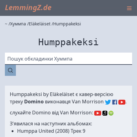
≡
LemmingZ.de
~
Хуммпа
Eläkeläiset
Humppakeksi
Humppakeksi
Пошук обкладинки Хуммпа
Humppakeksi by
Eläkeläiset
є кавер-версією
треку
Domino
виконавця
Van Morrison
.
слухайте Domino від Van Morrison:
З'явилася на наступних альбомах:
Humppa United
(2008) Трек 9