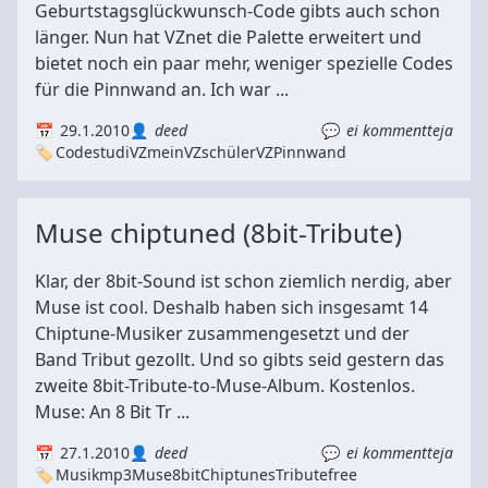
Geburtstagsglückwunsch-Code gibts auch schon
länger. Nun hat VZnet die Palette erweitert und
bietet noch ein paar mehr, weniger spezielle Codes
für die Pinnwand an. Ich war ...
29.1.2010
deed
ei kommentteja
Code
studiVZ
meinVZ
schülerVZ
Pinnwand
Muse chiptuned (8bit-Tribute)
Klar, der 8bit-Sound ist schon ziemlich nerdig, aber
Muse ist cool. Deshalb haben sich insgesamt 14
Chiptune-Musiker zusammengesetzt und der
Band Tribut gezollt. Und so gibts seid gestern das
zweite 8bit-Tribute-to-Muse-Album. Kostenlos.
Muse: An 8 Bit Tr ...
27.1.2010
deed
ei kommentteja
Musik
mp3
Muse
8bit
Chiptunes
Tribute
free