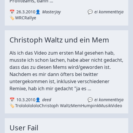
Profiteams, dann ...
26.3.2010
MasterJay
ei kommentteja
WRC
Rallye
Christoph Waltz und ein Mem
Als ich das Video zum ersten Mal gesehen hab,
musste ich schon lachen, habe aber nicht gedacht,
dass das zu diesen Mems wird/geworden ist.
Nachdem es mir dann öfters bei twitter
untergekommen ist, inklusive verschiedener
Remixe, hab ich mir gedacht "ja es ...
10.3.2010
deed
ei kommentteja
Trolololololo
Christoph Waltz
Mem
Humpink
Musik
Video
User Fail