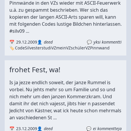
Pinnwände in den VZs wieder mit ASCII-Feuerwerk
u.ä. zu gespammt beschrieben. Wer sich das
kopieren der langen ASCII-Arts sparen will, kann
mit folgenden Codes lustige Bildchen hinterlassen.
#silv09 ...
29.12.2009
deed
yksi kommentti
Code
Silvester
studiVZ
meinVZ
schülerVZ
Pinnwand
frohet Fest, wa!
Is ja jezze endlich soweit, der janze Rummel is
vorbei. Nu jehts mehr so um Familie und so und
nich mehr um den janzen Kommerzkram. Und
damit ihr det nich vajesst, jibts hier n passendet
Jedicht von Kästner, wat ick heute schon mehrmals
an vaschiedenen St ...
23.12.2009
deed
ei kommentteja