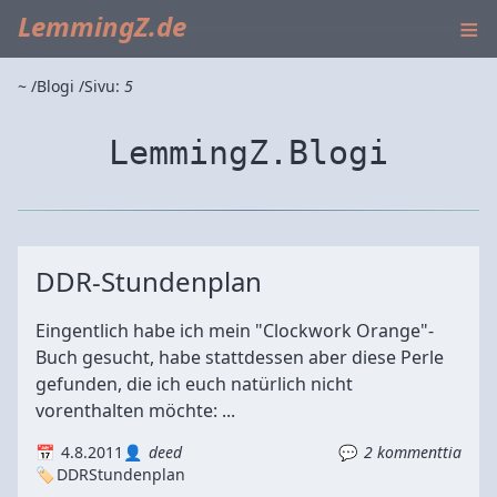
≡
LemmingZ.de
~
Blogi
Sivu:
5
LemmingZ.Blogi
DDR-Stundenplan
Eingentlich habe ich mein "Clockwork Orange"-
Buch gesucht, habe stattdessen aber diese Perle
gefunden, die ich euch natürlich nicht
vorenthalten möchte: ...
4.8.2011
deed
2 kommenttia
DDR
Stundenplan