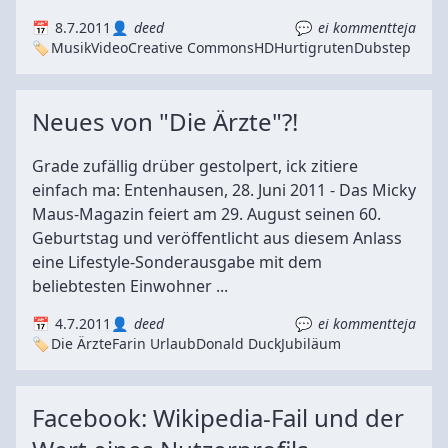
8.7.2011
deed
ei kommentteja
Musik
Video
Creative Commons
HD
Hurtigruten
Dubstep
Neues von "Die Ärzte"?!
Grade zufällig drüber gestolpert, ick zitiere
einfach ma: Entenhausen, 28. Juni 2011 - Das Micky
Maus-Magazin feiert am 29. August seinen 60.
Geburtstag und veröffentlicht aus diesem Anlass
eine Lifestyle-Sonderausgabe mit dem
beliebtesten Einwohner ...
4.7.2011
deed
ei kommentteja
Die Ärzte
Farin Urlaub
Donald Duck
Jubiläum
Facebook: Wikipedia-Fail und der