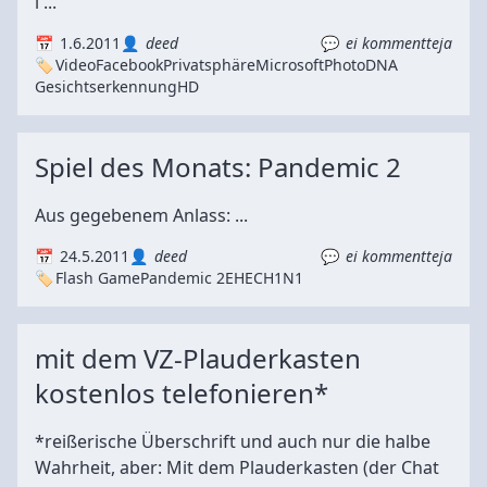
i ...
1.6.2011
deed
ei kommentteja
Video
Facebook
Privatsphäre
Microsoft
PhotoDNA
Gesichtserkennung
HD
Spiel des Monats: Pandemic 2
Aus gegebenem Anlass: ...
24.5.2011
deed
ei kommentteja
Flash Game
Pandemic 2
EHEC
H1N1
mit dem VZ-Plauderkasten
kostenlos telefonieren*
*reißerische Überschrift und auch nur die halbe
Wahrheit, aber: Mit dem Plauderkasten (der Chat